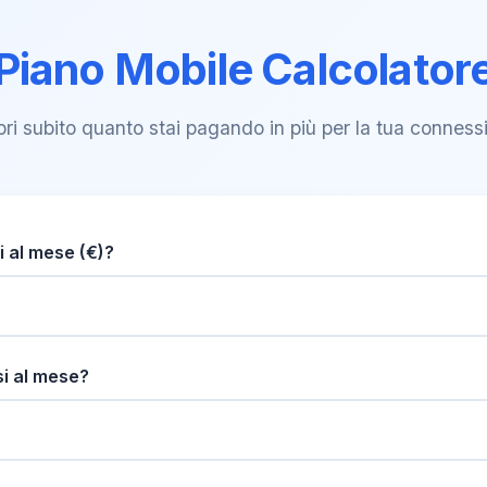
Piano Mobile Calcolator
ri subito quanto stai pagando in più per la tua conness
 al mese (€)?
si al mese?