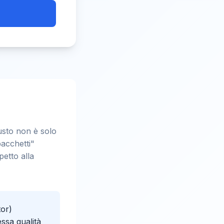
iusto non è solo
pacchetti"
petto alla
or)
ssa qualità