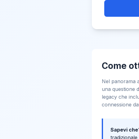
Come ott
Nel panorama att
una questione di
legacy che inclu
connessione dat
Sapevi che
tradizionale