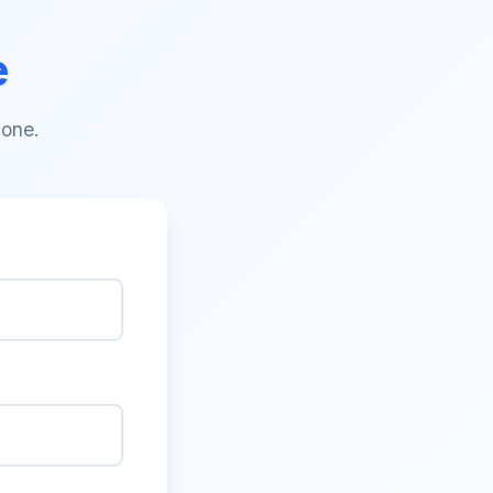
e
ione.