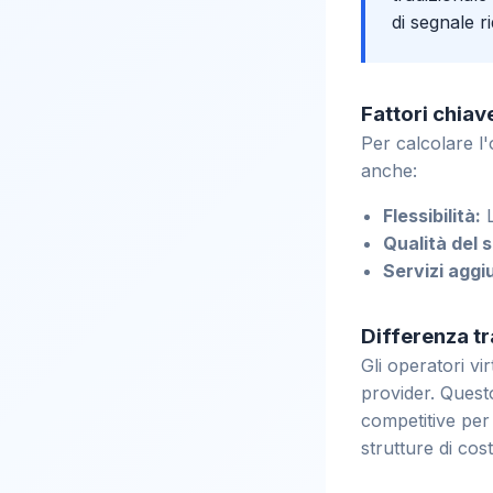
di segnale r
Fattori chiav
Per calcolare l
anche:
Flessibilità:
L
Qualità del s
Servizi aggiu
Differenza tr
Gli operatori vi
provider. Questo 
competitive per 
strutture di cost