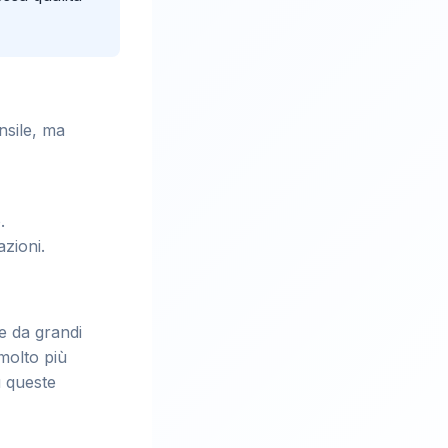
nsile, ma
.
zioni.
te da grandi
 molto più
u queste